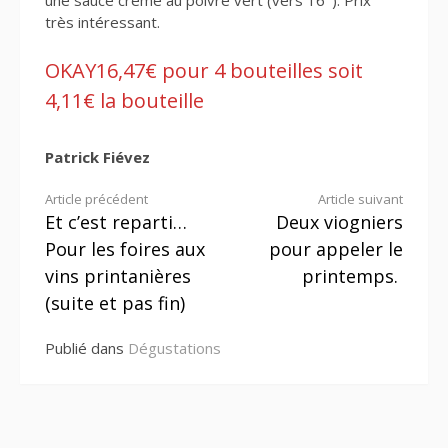
une sauce crème au poivre vert (vers 16°). Prix
très intéressant.
OKAY16,47€ pour 4 bouteilles soit
4,11€ la bouteille
Patrick Fiévez
Lire
Article précédent
Article suivant
Et c’est reparti…
Deux viogniers
la
Pour les foires aux
pour appeler le
suite
vins printanières
printemps.
(suite et pas fin)
Publié dans
Dégustations