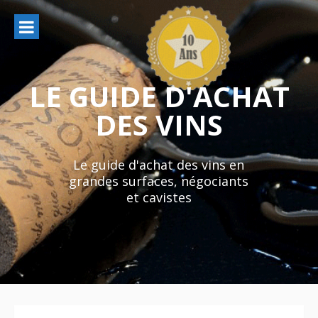
Aller
au
contenu
LE GUIDE D'ACHAT
DES VINS
Le guide d'achat des vins en
grandes surfaces, négociants
et cavistes