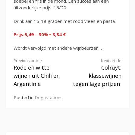
soepel en fris in de mond. Een succes aan een
uitzonderlijke prijs. 16/20.
Drink aan 16-18 graden met rood vlees en pasta.
Prijs:5,49 – 30%= 3,84 €
Wordt vervolgd met andere wijnbeurzen…
Continue
Previous article
Next article
Rode en witte
Colruyt:
Reading
wijnen uit Chili en
klassewijnen
Argentinië
tegen lage prijzen
Posted in
Dégustations