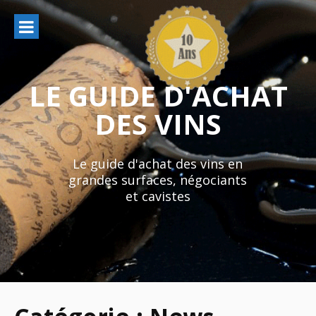
Aller
au
contenu
LE GUIDE D'ACHAT
DES VINS
Le guide d'achat des vins en
grandes surfaces, négociants
et cavistes